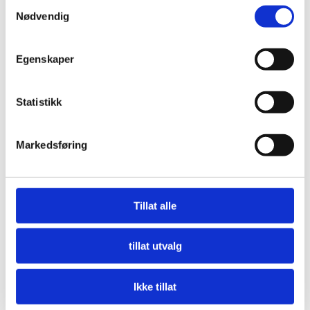
Samtykkevalg
Nødvendig
Informasjon
Egenskaper
Statistikk
Her finner du
Markedsføring
Postkontor
Minibank
Tillat alle
Apotek
Ladestasjoner
tillat utvalg
Suvenirer
Parkering for bil og bobil
Ikke tillat
Legevakt