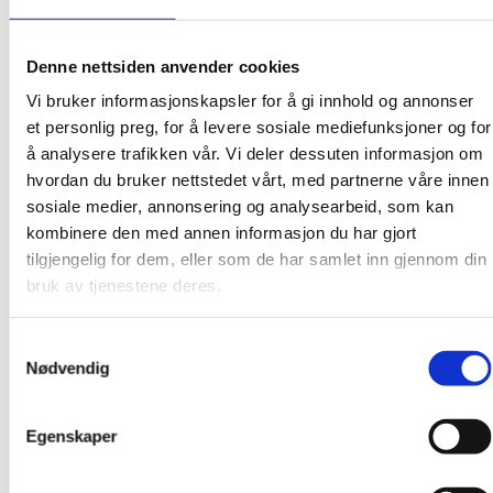
Denne nettsiden anvender cookies
Vi bruker informasjonskapsler for å gi innhold og annonser
et personlig preg, for å levere sosiale mediefunksjoner og for
å analysere trafikken vår. Vi deler dessuten informasjon om
hvordan du bruker nettstedet vårt, med partnerne våre innen
Wing Wah House
sosiale medier, annonsering og analysearbeid, som kan
kombinere den med annen informasjon du har gjort
tilgjengelig for dem, eller som de har samlet inn gjennom din
Wing Wah House
bruk av tjenestene deres.
Samtykkevalg
Mat og drikke
Nødvendig
Egenskaper