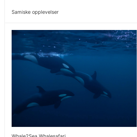
Samiske opplevelser
Whale2Sea Whalesafari