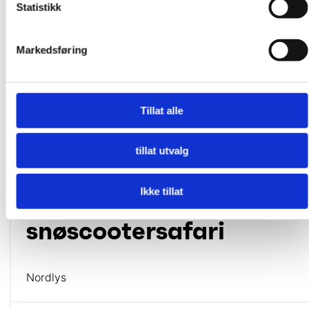
Statistikk
Markedsføring
Tillat alle
tillat utvalg
Sapmi Adventures
Ikke tillat
Nordlys med
snøscootersafari
Nordlys