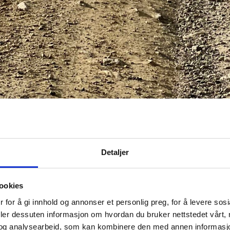
Detaljer
ookies
rksvidda
 for å gi innhold og annonser et personlig preg, for å levere sos
deler dessuten informasjon om hvordan du bruker nettstedet vårt,
og analysearbeid, som kan kombinere den med annen informasjon d