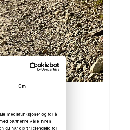
Om
iale mediefunksjoner og for å
 med partnerne våre innen
u har gjort tilgjengelig for