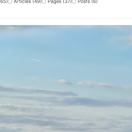
(65)
Articles
(49)
Pages
(37)
Posts
(6)