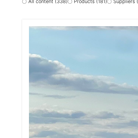
All content
(338)
Products
(181)
Suppliers