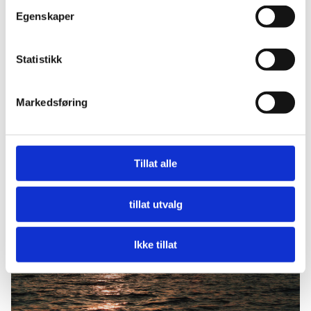
Egenskaper
Statistikk
Vinterens vakreste
Markedsføring
eventyr i Alta
Tillat alle
tillat utvalg
Ikke tillat