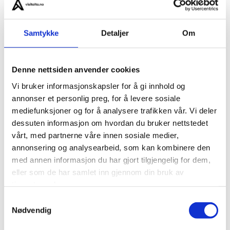
Samtykke
Detaljer
Om
Høststemning i
Denne nettsiden anvender cookies
Vi bruker informasjonskapsler for å gi innhold og
nordlysriket Alta
annonser et personlig preg, for å levere sosiale
mediefunksjoner og for å analysere trafikken vår. Vi deler
dessuten informasjon om hvordan du bruker nettstedet
vårt, med partnerne våre innen sosiale medier,
annonsering og analysearbeid, som kan kombinere den
med annen informasjon du har gjort tilgjengelig for dem,
eller som de har samlet inn gjennom din bruk av
tjenestene deres.
Samtykkevalg
Nødvendig