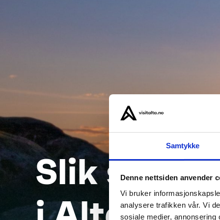
Samtykke
Slik ser d
Denne nettsiden anvender c
Vi bruker informasjonskapsler
i Alta
analysere trafikken vår. Vi 
sosiale medier, annonsering 