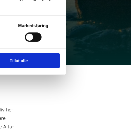
Markedsføring
Tillat alle
iv her
ere
e Alta-