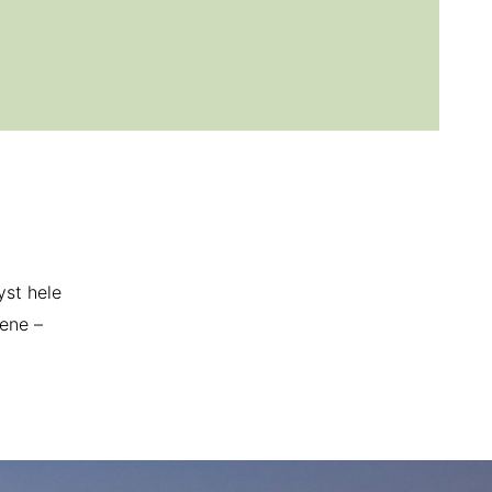
yst hele
tene –