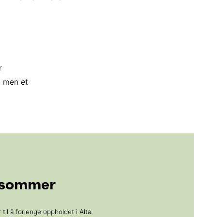
r
, men et
k sommer
il å forlenge oppholdet i Alta.