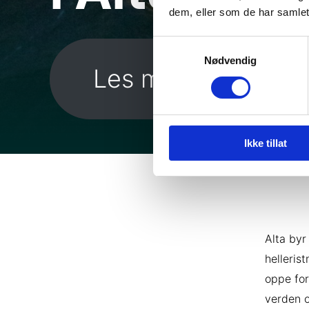
dem, eller som de har samlet
Samtykkevalg
Nødvendig
Les mer her
Ikke tillat
Alta byr
helleris
oppe for
verden o