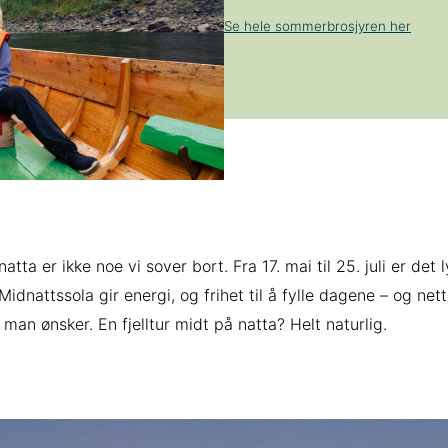
Se hele sommerbrosjyren her
ta er ikke noe vi sover bort. Fra 17. mai til 25. juli er det l
Midnattssola gir energi, og frihet til å fylle dagene – og net
man ønsker. En fjelltur midt på natta? Helt naturlig.