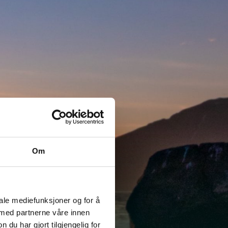
Om
a
iale mediefunksjoner og for å
 med partnerne våre innen
u har gjort tilgjengelig for