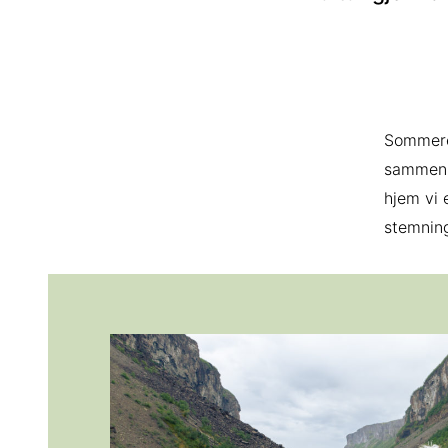
Sommeren
sammen u
hjem vi 
stemnin