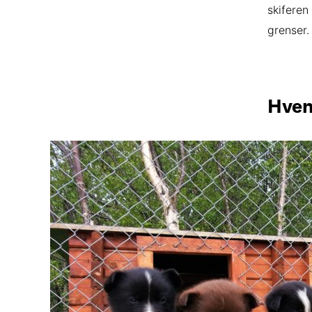
skiferen
grenser.
Hvem