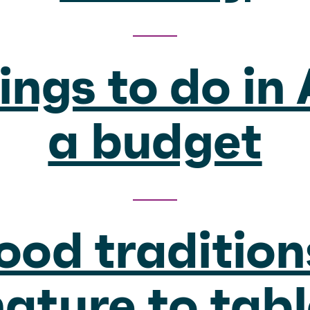
ings to do in
a budget
ood tradition
ature to tab