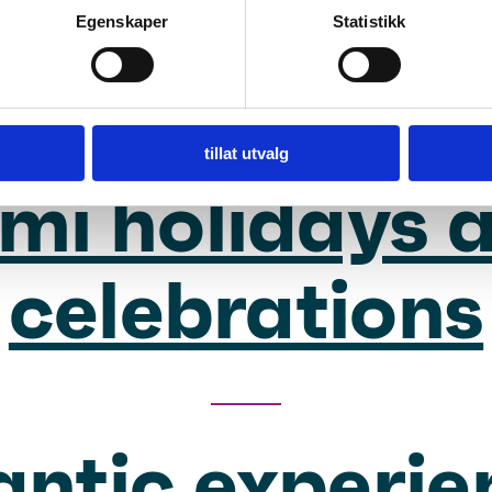
Egenskaper
Statistikk
ss Finnmarks
tillat utvalg
mi holidays 
celebrations
ntic experie