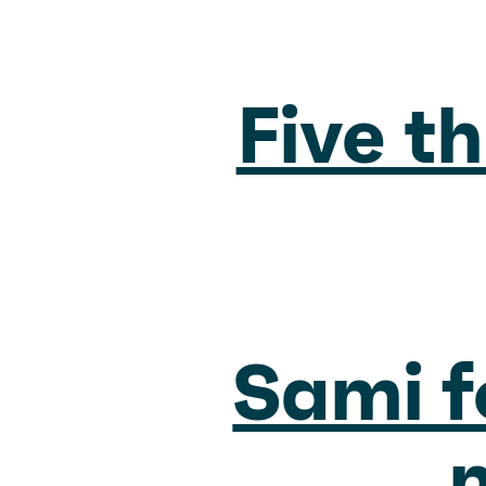
Five th
Sami f
n