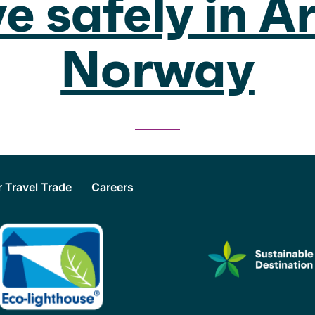
e safely in A
Norway
or Travel Trade
Careers