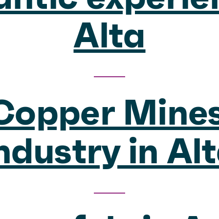
Alta
Copper Mines
ndustry in Al