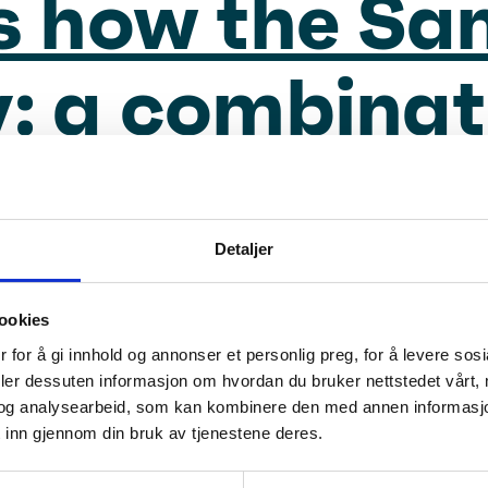
is how the Sam
: a combinat
ition and pr
Detaljer
ookies
ything you ne
 for å gi innhold og annonser et personlig preg, for å levere sos
deler dessuten informasjon om hvordan du bruker nettstedet vårt,
og analysearbeid, som kan kombinere den med annen informasjon d
about the sk
 inn gjennom din bruk av tjenestene deres.