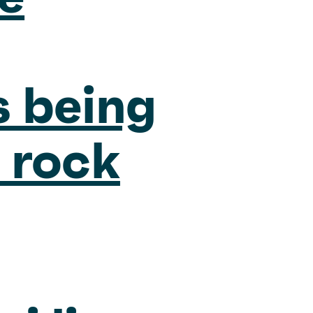
s being
 rock