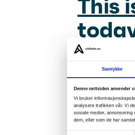
This 
today
trad
Samtykke
Denne nettsiden anvender c
Ever
Vi bruker informasjonskapsler
analysere trafikken vår. Vi 
sosiale medier, annonsering 
know 
dem, eller som de har samlet
Samtykkevalg