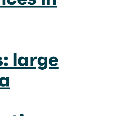
: large
ta