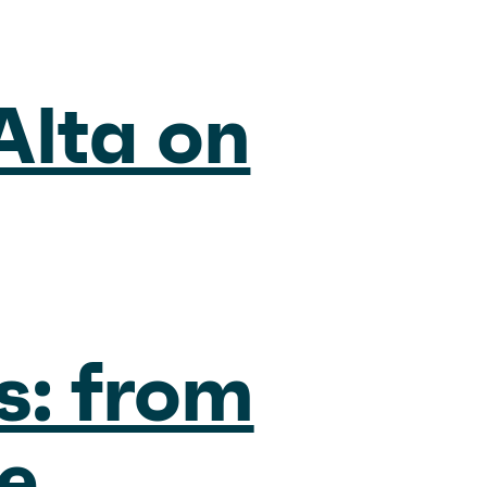
 Alta on
s: from
le