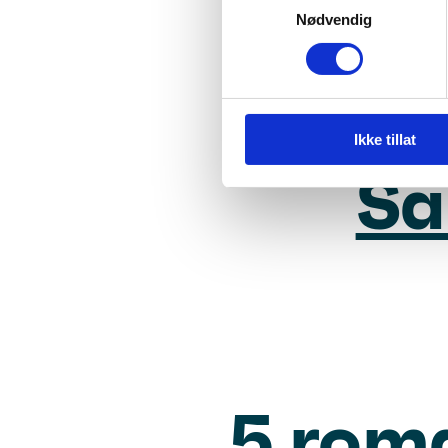
Nødvendig
acro
Ikke tillat
Sa
5 roma