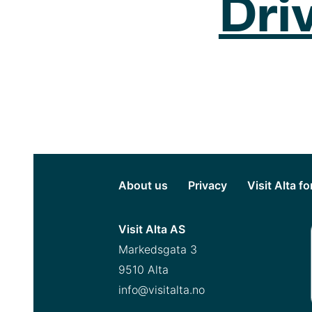
Driv
About us
Privacy
Visit Alta f
Visit Alta AS
Markedsgata 3
9510 Alta
info@visitalta.no