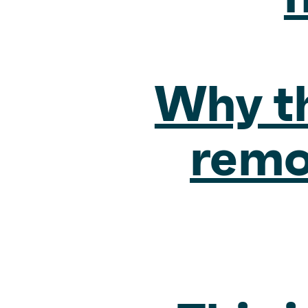
Why th
remo