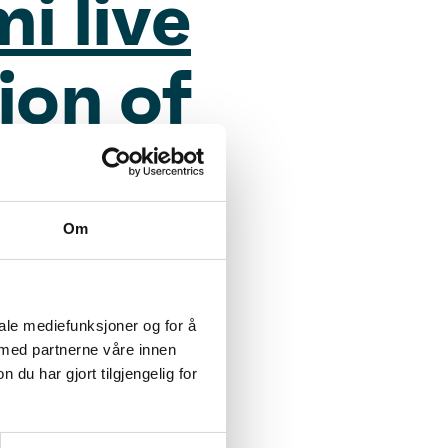
i live
ion of
esent
Om
ed to
iale mediefunksjoner og for å
 med partnerne våre innen
u har gjort tilgjengelig for
i trip