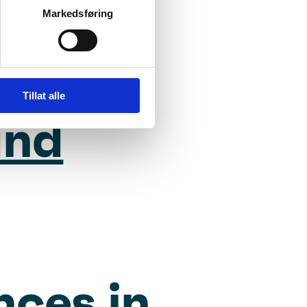
Markedsføring
vidda
Tillat alle
and
nces in