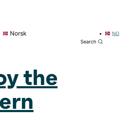
Norsk
NO
Search
oy the
hern