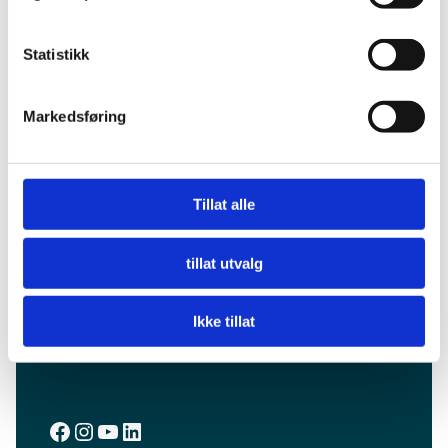
Markedsgata 3
9510 Alta
Statistikk
info@visitalta.no
Markedsføring
Tillat alle
tillat utvalg
Ikke tillat
Facebook
Instagram
YouTube
LinkedIn