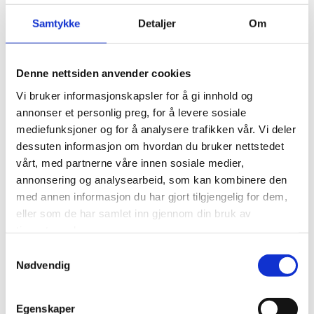
Samtykke
Detaljer
Om
Northern lights hunt
Denne nettsiden anvender cookies
to Suolovuopmi
Vi bruker informasjonskapsler for å gi innhold og
annonser et personlig preg, for å levere sosiale
mediefunksjoner og for å analysere trafikken vår. Vi deler
About us
dessuten informasjon om hvordan du bruker nettstedet
vårt, med partnerne våre innen sosiale medier,
annonsering og analysearbeid, som kan kombinere den
Privacy
med annen informasjon du har gjort tilgjengelig for dem,
eller som de har samlet inn gjennom din bruk av
Visit Alta for Travel Trade
tjenestene deres.
Samtykkevalg
Careers
Nødvendig
Visit Alta AS
Egenskaper