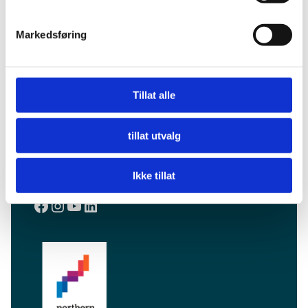
Markedsføring
Tillat alle
tillat utvalg
Ikke tillat
Facebook
Instagram
YouTube
LinkedIn