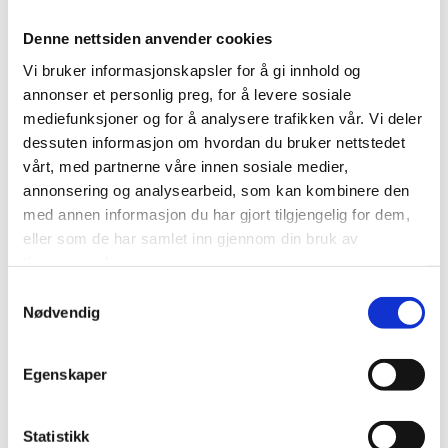
Denne nettsiden anvender cookies
About us
Vi bruker informasjonskapsler for å gi innhold og
annonser et personlig preg, for å levere sosiale
mediefunksjoner og for å analysere trafikken vår. Vi deler
Privacy
dessuten informasjon om hvordan du bruker nettstedet
vårt, med partnerne våre innen sosiale medier,
Visit Alta for Travel Trade
annonsering og analysearbeid, som kan kombinere den
med annen informasjon du har gjort tilgjengelig for dem,
eller som de har samlet inn gjennom din bruk av
Careers
tjenestene deres.
Visit Alta AS
Samtykkevalg
Nødvendig
Markedsgata 3
9510 Alta
Egenskaper
info@visitalta.no
Statistikk