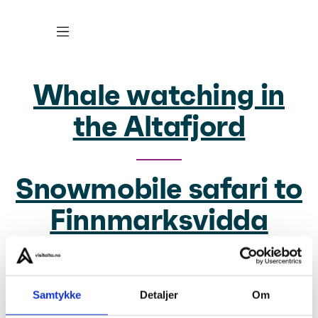
Whale watching in
the Altafjord
Snowmobile safari to
Finnmarksvidda
Northern Lights Tour
Samtykke
Detaljer
Om
in Alta