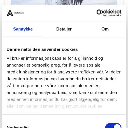
Samtykke
Detaljer
Om
Æventyr
Denne nettsiden anvender cookies
Reinsdyr- og
Vi bruker informasjonskapsler for å gi innhold og
snøscootereventyr
annonser et personlig preg, for å levere sosiale
mediefunksjoner og for å analysere trafikken vår. Vi deler
dessuten informasjon om hvordan du bruker nettstedet
Aktiviteter
vårt, med partnerne våre innen sosiale medier,
annonsering og analysearbeid, som kan kombinere den
med annen informasjon du har gjort tilgjengelig for dem,
eller som de har samlet inn gjennom din bruk av
tjenestene deres.
Samtykkevalg
Nødvendig