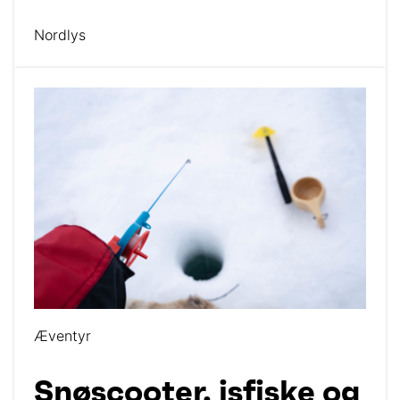
Nordlys
Æventyr
Snøscooter, isfiske og