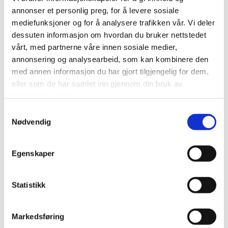
annonser et personlig preg, for å levere sosiale
mediefunksjoner og for å analysere trafikken vår. Vi deler
dessuten informasjon om hvordan du bruker nettstedet
vårt, med partnerne våre innen sosiale medier,
annonsering og analysearbeid, som kan kombinere den
med annen informasjon du har gjort tilgjengelig for dem,
Dette er Æventyrs mest tilgjengelige vinteropplevelse.
eller som de har samlet inn gjennom din bruk av
Det er ingenting du trenger å lære og ingen fysiske
tjenestene deres.
krav, bare et komfortabelt sete og Arktis som utfolder
Samtykkevalg
seg rundt deg. Opplevelsen passer for familier,
Nødvendig
besteforeldre og alle som ønsker å oppleve landskapet
uten å kjøre snøscooter selv.
Egenskaper
Underveis deler guiden historier om vidda, dyrelivet og
Statistikk
menneskene som har levd i og beveget seg gjennom
dette området i tusenvis av år.
Markedsføring