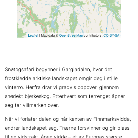
Leaflet
| Map data ©
OpenStreetMap
contributors,
CC-BY-SA
Snøtogsafari begynner i Gargiadalen, hvor det
frostkledde arktiske landskapet omgir deg i stille
vinterro. Herfra drar vi gradvis oppover, gjennom
snødekt bjørkeskog. Etterhvert som terrenget åpner
seg tar villmarken over.
Når vi forlater dalen og når kanten av Finnmarksvidda,
endrer landskapet seg. Trærne forsvinner og gir plass
til en vidstrakt, åpen vidde – et av Europas største