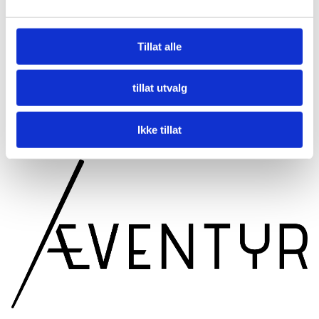
Dette er inkludert:
Tillat alle
Transport til/fra Alta Sentrum
Profesjonell guide
tillat utvalg
2,5 timer lang snøtogsafari
Varm drikke og snacks
Ikke tillat