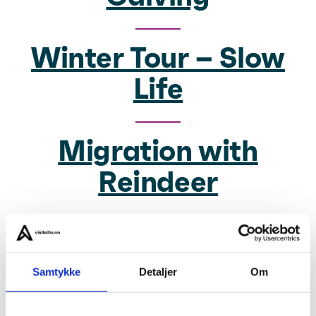
Winter Tour – Slow
Life
Migration with
Reindeer
ATV Safari with Sami
Culture
Samtykke
Detaljer
Om