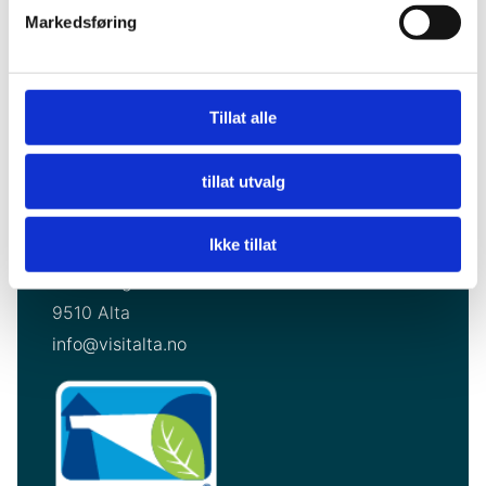
About us
Markedsføring
Privacy
Tillat alle
Visit Alta for Travel Trade
tillat utvalg
Careers
Ikke tillat
Visit Alta AS
Markedsgata 3
9510 Alta
info@visitalta.no