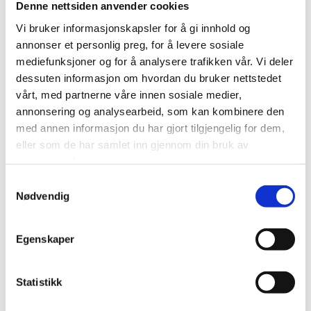
Denne nettsiden anvender cookies
Kennel Visit
Vi bruker informasjonskapsler for å gi innhold og
annonser et personlig preg, for å levere sosiale
mediefunksjoner og for å analysere trafikken vår. Vi deler
Private
dessuten informasjon om hvordan du bruker nettstedet
vårt, med partnerne våre innen sosiale medier,
transportation
annonsering og analysearbeid, som kan kombinere den
med annen informasjon du har gjort tilgjengelig for dem,
services
eller som de har samlet inn gjennom din bruk av
tjenestene deres.
Samtykkevalg
Nødvendig
Boat trip
Egenskaper
Day Trip with ATV
Statistikk