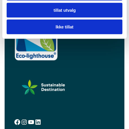
9510 Alta
tillat utvalg
info@visitalta.no
Ikke tillat
Facebook
Instagram
YouTube
LinkedIn