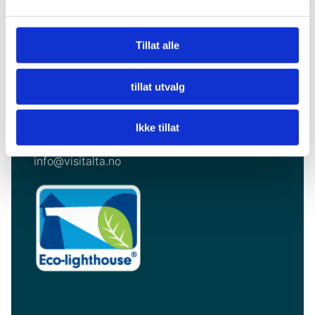
Visit Alta for Travel Trade
Tillat alle
Careers
tillat utvalg
Visit Alta AS
Markedsgata 3
Ikke tillat
9510 Alta
info@visitalta.no