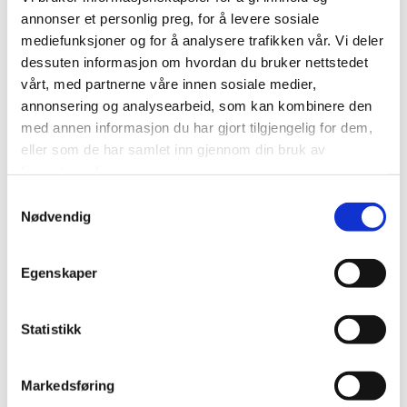
annonser et personlig preg, for å levere sosiale
Life
mediefunksjoner og for å analysere trafikken vår. Vi deler
dessuten informasjon om hvordan du bruker nettstedet
vårt, med partnerne våre innen sosiale medier,
Canyon Hotell
annonsering og analysearbeid, som kan kombinere den
med annen informasjon du har gjort tilgjengelig for dem,
eller som de har samlet inn gjennom din bruk av
tjenestene deres.
Thon Hotel Alta
Samtykkevalg
Nødvendig
Sápmi Adventures
Egenskaper
Statistikk
About us
Markedsføring
Privacy