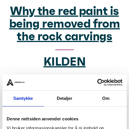
Why the red paint is
being removed from
the rock carvings
KILDEN
Reindeer Island
Hammerfest
Samtykke
Detaljer
Om
Denne nettsiden anvender cookies
Autumn Tour – Slow
Vi bruker informasjonskapsler for å gi innhold og