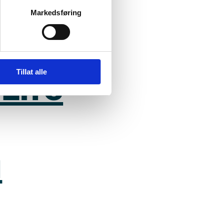
alving
Markedsføring
Tillat alle
Life
a