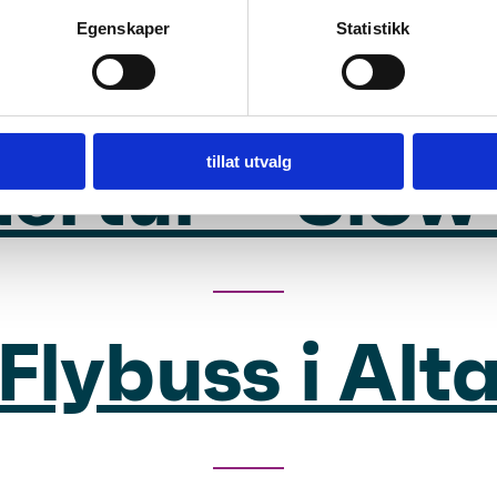
r – Reinsdyrk
Egenskaper
Statistikk
tillat utvalg
tertur – Slow 
Flybuss i Alt