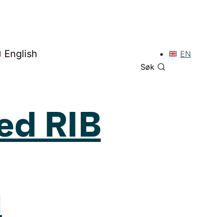
English
EN
Søk
med RIB
a