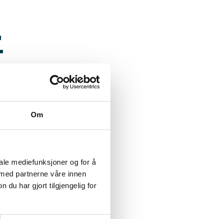
–
g
Om
Life
iale mediefunksjoner og for å
 med partnerne våre innen
u har gjort tilgjengelig for