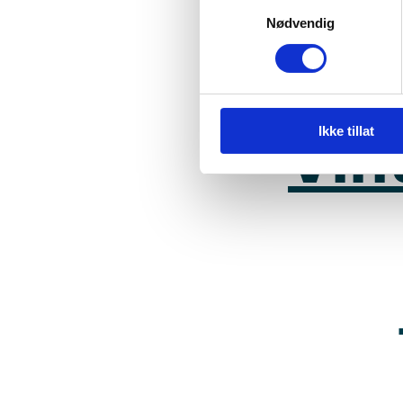
Vårtu
Samtykkevalg
Nødvendig
Ikke tillat
Vin