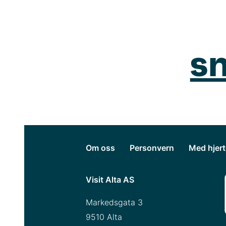
s
Om oss
Personvern
Med hjert
Visit Alta AS
Markedsgata 3
9510 Alta