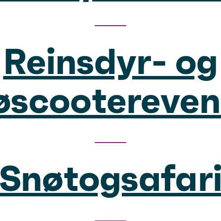
Reinsdyr- og
øscootereven
Snøtogsafar