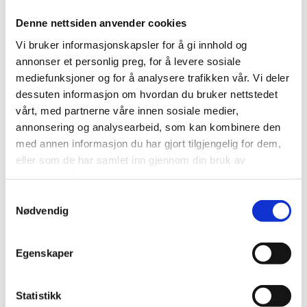
hundekjøringsløp, trening og koseturer.
Denne nettsiden anvender cookies
Ellers tilbyr vi også en tur på 2,5 time som vi liker å
Vi bruker informasjonskapsler for å gi innhold og
kalle «En smak av hundekjøring» og en tur på 4,5 time.
annonser et personlig preg, for å levere sosiale
Sistnevnte inkluderer lunsj, men begge tar deg med ut
mediefunksjoner og for å analysere trafikken vår. Vi deler
dessuten informasjon om hvordan du bruker nettstedet
i den vakre bakgården vår i Langfjordbotn. Du får bli
vårt, med partnerne våre innen sosiale medier,
med i hundegården og lære hvordan vi seler hundene
annonsering og analysearbeid, som kan kombinere den
og setter frem spann. Du får også muligheten til å
med annen informasjon du har gjort tilgjengelig for dem,
styre et eget spann, men det er fullt lov å bare være
eller som de har samlet inn gjennom din bruk av
passasjer for de som ønsker det. Uansett hvordan du
tjenestene deres.
velger å bli med på tur, så kan du forberede deg på
Samtykkevalg
Nødvendig
mektige landskap, flott natur og et helt spesielt
samspill med de fantastiske hundene våre.
Egenskaper
Statistikk