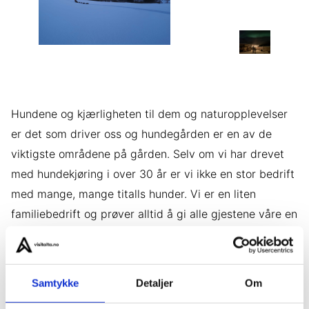
Hundene og kjærligheten til dem og naturopplevelser
er det som driver oss og hundegården er en av de
viktigste områdene på gården. Selv om vi har drevet
med hundekjøring i over 30 år er vi ikke en stor bedrift
med mange, mange titalls hunder. Vi er en liten
familiebedrift og prøver alltid å gi alle gjestene våre en
personlig, lærerik og nær opplevelse. Vi tilbyr både
lengre og korte turer og kan gjerne også skreddersy en
tur i Finnmark for gjestene våre. Vi kjenner de fleste
Samtykke
Detaljer
Om
kriker og kroker av Finnmark etter mange år med