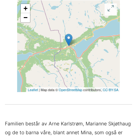
+
−
Leaflet
| Map data ©
OpenStreetMap
contributors,
CC-BY-SA
Familien består av Arne Karlstrøm, Marianne Skjøthaug
og de to barna våre, blant annet Mina, som også er