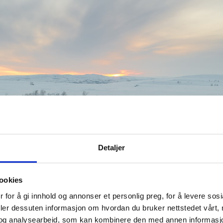
Detaljer
ookies
 for å gi innhold og annonser et personlig preg, for å levere sos
deler dessuten informasjon om hvordan du bruker nettstedet vårt,
og analysearbeid, som kan kombinere den med annen informasjon d