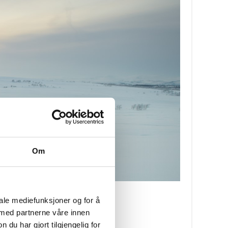
Om
iale mediefunksjoner og for å
 med partnerne våre innen
u har gjort tilgjengelig for