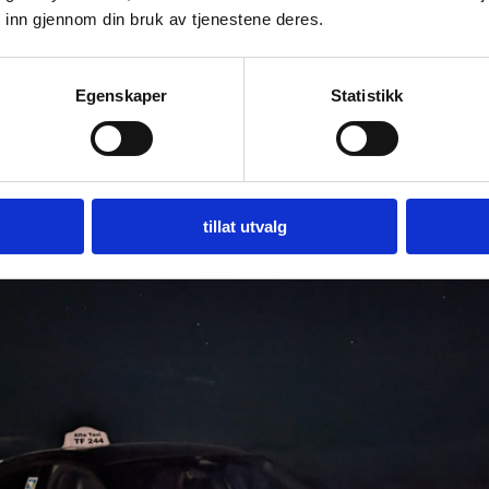
 safari til Karasjok
 inn gjennom din bruk av tjenestene deres.
Egenskaper
Statistikk
tillat utvalg