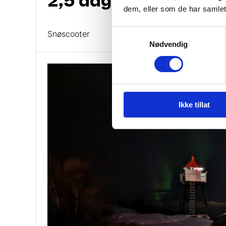
2,5 dagers snøscooter
dem, eller som de har samlet
Samtykkevalg
Snøscooter
Nødvendig
Ikke tillat