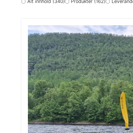
Alt innhold
(340)
Produkter
(162)
Leverand