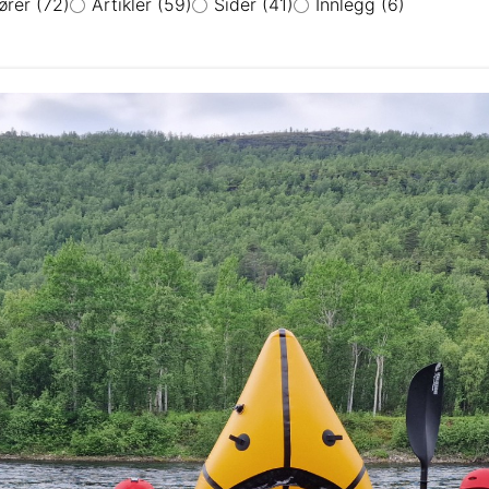
ører
(72)
Artikler
(59)
Sider
(41)
Innlegg
(6)