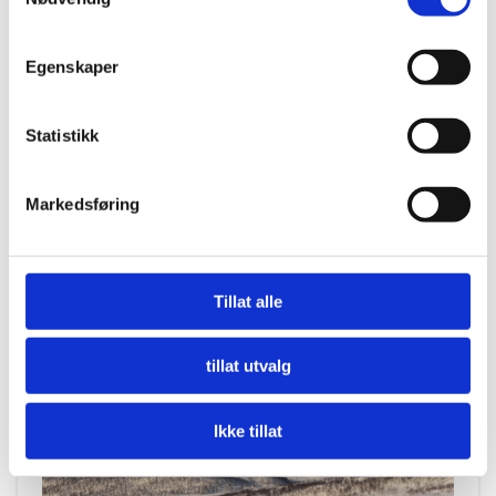
Egenskaper
Statistikk
Markedsføring
Alta er porten til
Finnmark
Tillat alle
Inspirasjon
tillat utvalg
Ikke tillat