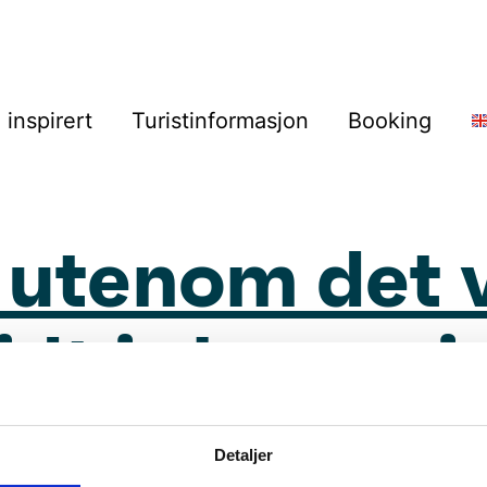
i inspirert
Turistinformasjon
Booking
utenom det 
dt i skogen i
Detaljer