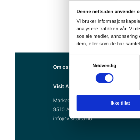
Denne nettsiden anvender c
Vi bruker informasjonskapsler
analysere trafikken vår. Vi 
sosiale medier, annonsering 
dem, eller som de har samlet
Samtykkevalg
Nødvendig
Om oss
Personvern
Med hjert
Visit Alta AS
Markedsgata 3
Ikke tillat
9510 Alta
info@visitalta.no