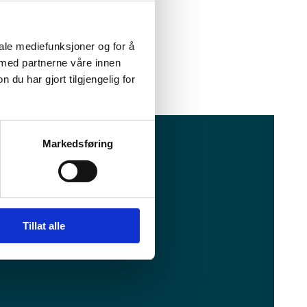
iale mediefunksjoner og for å
 med partnerne våre innen
u har gjort tilgjengelig for
Markedsføring
facebook.com/visitalta
instagram.com/visitalta
YouTube
LinkedIn
Tillat alle