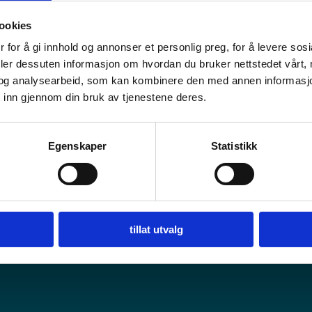
Onga Lodge
ookies
 for å gi innhold og annonser et personlig preg, for å levere sos
deler dessuten informasjon om hvordan du bruker nettstedet vårt,
og analysearbeid, som kan kombinere den med annen informasjon d
 inn gjennom din bruk av tjenestene deres.
Egenskaper
Statistikk
et lokalt
Visit Alta for Travel Trade
Bransjeinfo
tillat utvalg