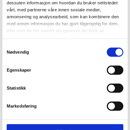
dessuten informasjon om hvordan du bruker nettstedet
vårt, med partnerne våre innen sosiale medier,
Visit Alta AS
annonsering og analysearbeid, som kan kombinere den
med annen informasjon du har gjort tilgjengelig for dem,
Markedsgata 3
eller som de har samlet inn gjennom din bruk av
9510 Alta
tjenestene deres.
info@visitalta.no
Samtykkevalg
Nødvendig
Egenskaper
Statistikk
Markedsføring