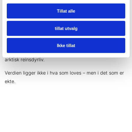
det er hensiktsmessig, observere flokkens atferd og få
Tillat alle
innsikt i hvordan reindriftsfolk leser snøforhold, spor og
værtegn.
tillat utvalg
Hvis timingen er riktig, kan du være vitne til en nyfødt
kalv som tar sine første skritt. Hvis ikke, er du fortsatt
Ikke tillat
til stede i en av de mest meningsfulle periodene i
arktisk reinsdyrliv.
Verdien ligger ikke i hva som loves – men i det som er
ekte.