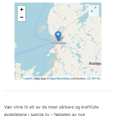
+
−
Leaflet
| Map data ©
OpenStreetMap
contributors,
CC-BY-SA
Vær vitne til ett av de mest sårbare og kraftfulle
øyeblikkene i samisk liv – fødselen av nye