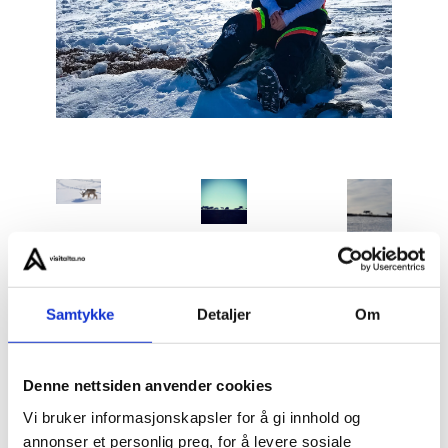
Samtykke
Detaljer
Om
Vårreinsdyrkalving – samisk liv i sin spede begynnelse
er en sjelden mulighet til å være til stede under en av
de viktigste og mest sensitive periodene i samisk
Denne nettsiden anvender cookies
reindriftkultur.
Vi bruker informasjonskapsler for å gi innhold og
annonser et personlig preg, for å levere sosiale