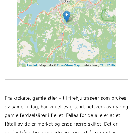
Leaflet
| Map data ©
OpenStreetMap
contributors,
CC-BY-SA
Fra krokete, gamle stier – til firehjultraseer som brukes
av samer i dag, har vi i et evig stort nettverk av nye og
gamle ferdselsårer i fjellet. Felles for de alle er at et
fåtall av de er merket og enda færre skiltet. Det er
derfor både betryggende og lærerikt å ha med en