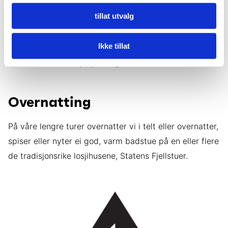
tillat utvalg
Har du litt mer erfaring og kan gå med litt tyngre sekk
har vi alt i fra 3-9 dagers turer å tilby, her kan du
Ikke tillat
oppleve; Reisadalen, Finnmarksvidda til fots eller
spektakulære Sørøya på langs.
Overnatting
På våre lengre turer overnatter vi i telt eller overnatter,
spiser eller nyter ei god, varm badstue på en eller flere
de tradisjonsrike losjihusene, Statens Fjellstuer.