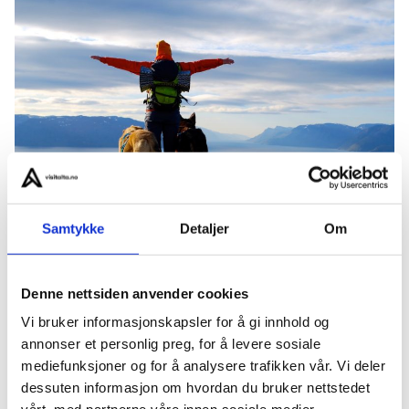
Samtykke
Detaljer
Om
Denne nettsiden anvender cookies
Temperaturforskjellene på vinter og sommer er store,
Vi bruker informasjonskapsler for å gi innhold og
men folk i denne landsdelen klager ikke om
annonser et personlig preg, for å levere sosiale
temperaturen dropper. I forhold til nedbør er innlandet
mediefunksjoner og for å analysere trafikken vår. Vi deler
dessuten informasjon om hvordan du bruker nettstedet
tørrere enn kysten, men generelt er dette en tørr