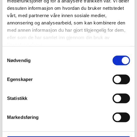
mediefunksjoner og for å analysere trafikken vår. Vi deler
dessuten informasjon om hvordan du bruker nettstedet
Etter konkurransen samles deltakerne ved bålet. Her
vårt, med partnerne våre innen sosiale medier,
serveres et samisk festmåltid , enten to eller tre retters
annonsering og analysearbeid, som kan kombinere den
med annen informasjon du har gjort tilgjengelig for dem,
samisk måltid bestående av reinsdyrkjøtt. Det er også
eller som de har samlet inn gjennom din bruk av
muligheter for møtevirksomhet i vår Goahti.
tjenestene deres.
Samtykkevalg
Nødvendig
Egenskaper
Statistikk
Markedsføring