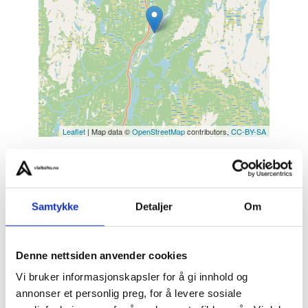
Leaflet
| Map data ©
OpenStreetMap
contributors,
CC-BY-SA
Samtykke
Detaljer
Om
Kjenn adrenalinet når dere utfordrer hverandre i
tradisjonell reinkappkjøring og lassokast konkuranse–
en ekte samisk opplevelse som kombinerer kulturarv
Denne nettsiden anvender cookies
og action på snødekte vidder. Aktiviteten ledes av en
Vi bruker informasjonskapsler for å gi innhold og
samisk familie fra Máze, som fortsatt temmer reinsdyr
annonser et personlig preg, for å levere sosiale
på tradisjonell måte for å bevare kunnskapen og arven.