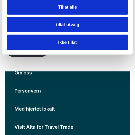
Tillat alle
Kontakt oss i dag for
pristilbud
tillat utvalg
Ikke tillat
Les mer her
Om oss
Personvern
Med hjertet lokalt
Visit Alta for Travel Trade