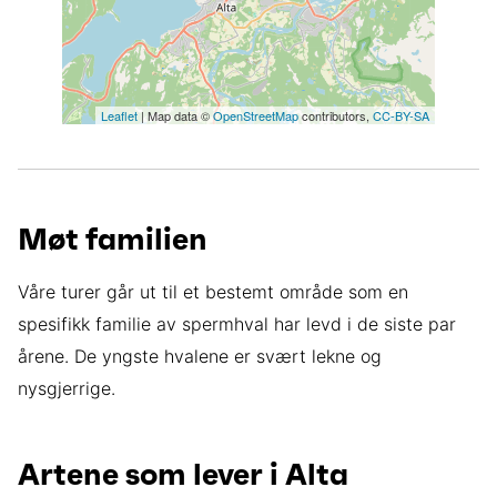
Leaflet
| Map data ©
OpenStreetMap
contributors,
CC-BY-SA
Møt familien
Våre turer går ut til et bestemt område som en
spesifikk familie av spermhval har levd i de siste par
årene. De yngste hvalene er svært lekne og
nysgjerrige.
Artene som lever i Alta