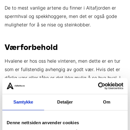
De to mest vanlige artene du finner i Altafjorden er
spermhval og spekkhoggere, men det er også gode
muligheter for å se nise og steinkobber.
Værforbehold
Hvalene er hos oss hele vinteren, men dette er en tur
som er fullstendig avhengig av godt vær. Hvis det er
dårlig vær eller tåke er det ikke mulig å se hva hval. I
dette tilfellet kan vi vente til det blir godt vær eller
arrangere en annen opplevelse for dere.
Samtykke
Detaljer
Om
Denne nettsiden anvender cookies