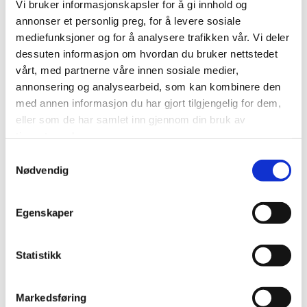
Vi bruker informasjonskapsler for å gi innhold og
annonser et personlig preg, for å levere sosiale
mediefunksjoner og for å analysere trafikken vår. Vi deler
dessuten informasjon om hvordan du bruker nettstedet
vårt, med partnerne våre innen sosiale medier,
annonsering og analysearbeid, som kan kombinere den
med annen informasjon du har gjort tilgjengelig for dem,
eller som de har samlet inn gjennom din bruk av
Sikkerhet i fokus
tjenestene deres.
Samtykkevalg
Sikkerhet er det aller viktigste på turene våre. I
Nødvendig
Finnmark er det ofte været som dikterer hva som er
mulig eller ikke, og som policy går ikke selskapet turer
Egenskaper
hvis det er noen som helst fare for at vi ikke kan
garantere sikkerhet. I slike tilfeller er vi selvfølgelig
Statistikk
fleksible på at gjestene enten kan utsette turen til
dagen etterpå eller at vi setter opp en annen
Markedsføring
opplevelse.