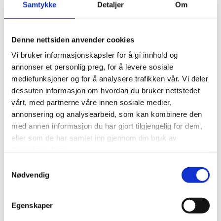
Samtykke
Detaljer
Om
Denne nettsiden anvender cookies
Vi bruker informasjonskapsler for å gi innhold og
annonser et personlig preg, for å levere sosiale
mediefunksjoner og for å analysere trafikken vår. Vi deler
I tillegg til å drive med turisme, er vi en aktiv
dessuten informasjon om hvordan du bruker nettstedet
løpskennel hvor flere av hundene våre er
vårt, med partnerne våre innen sosiale medier,
annonsering og analysearbeid, som kan kombinere den
idrettsutøvere som jevnlig gjennomfører hundeløp,
med annen informasjon du har gjort tilgjengelig for dem,
blant annet Finnmarksløpet.
eller som de har samlet inn gjennom din bruk av
tjenestene deres.
Samtykkevalg
Nødvendig
Egenskaper