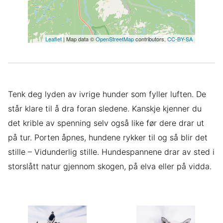
Leaflet
| Map data ©
OpenStreetMap
contributors,
CC-BY-SA
Tenk deg lyden av ivrige hunder som fyller luften. De
står klare til å dra foran sledene. Kanskje kjenner du
det krible av spenning selv også like før dere drar ut
på tur. Porten åpnes, hundene rykker til og så blir det
stille – Vidunderlig stille. Hundespannene drar av sted i
storslått natur gjennom skogen, på elva eller på vidda.