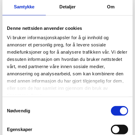
hver vei. Turen går igjennom et vakkert kystlandskap
Samtykke
Detaljer
Om
før vi er på sjølokaliteten Mortensnes, hvor våre
dyktige guider viser og forteller deg hvordan anlegget
Denne nettsiden anvender cookies
fungerer.
Vi bruker informasjonskapsler for å gi innhold og
Ytterklær i form av varmedress og støvler, i tillegg til
annonser et personlig preg, for å levere sosiale
nødvendig sikkerhetsutstyr, er inkludert. Du er selv
mediefunksjoner og for å analysere trafikken vår. Vi deler
dessuten informasjon om hvordan du bruker nettstedet
ansvarlig for å kle deg godt – husk at det er kaldere til
vårt, med partnerne våre innen sosiale medier,
sjøs enn på land.
annonsering og analysearbeid, som kan kombinere den
med annen informasjon du har gjort tilgjengelig for dem,
Turen går med værforebehold. Aldersgrense 12 år.
eller som de har samlet inn gjennom din bruk av
tjenestene deres.
Samtykkevalg
Nødvendig
Egenskaper