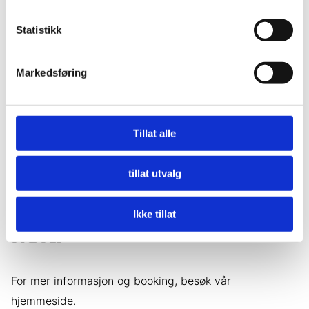
Statistikk
Markedsføring
Tillat alle
Besøk et
oppdrettsanlegg og
tillat utvalg
opplev havbruk på nært
Ikke tillat
hold
For mer informasjon og booking, besøk vår
hjemmeside.