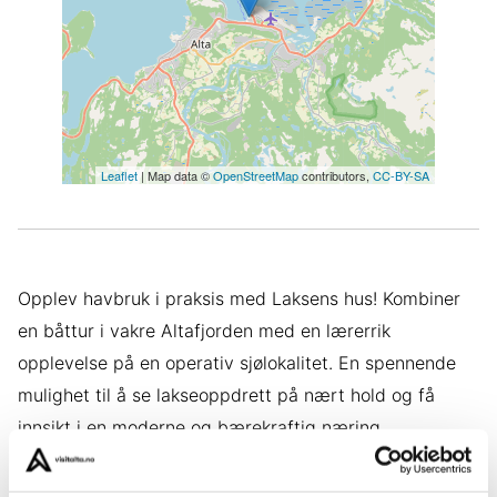
Leaflet
| Map data ©
OpenStreetMap
contributors,
CC-BY-SA
Opplev havbruk i praksis med Laksens hus! Kombiner
en båttur i vakre Altafjorden med en lærerrik
opplevelse på en operativ sjølokalitet. En spennende
mulighet til å se lakseoppdrett på nært hold og få
innsikt i en moderne og bærekraftig næring.
Båtturen starter fra Alta havn og tar ca 30 minutter