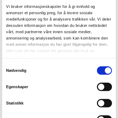
Vi bruker informasjonskapsler for å gi innhold og
annonser et personlig preg, for å levere sosiale
mediefunksjoner og for å analysere trafikken vår. Vi deler
dessuten informasjon om hvordan du bruker nettstedet
vårt, med partnerne våre innen sosiale medier,
annonsering og analysearbeid, som kan kombinere den
med annen informasjon du har gjort tilgjengelig for dem,
House of Salmon
eller som de har samlet inn gjennom din bruk av
tjenestene deres.
Visit a salmon farm
Samtykkevalg
Nødvendig
Visitor center
Egenskaper
Statistikk