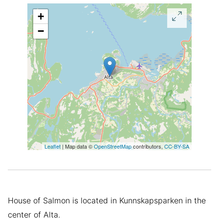
+
−
Leaflet
| Map data ©
OpenStreetMap
contributors,
CC-BY-SA
House of Salmon is located in Kunnskapsparken in the
center of Alta.