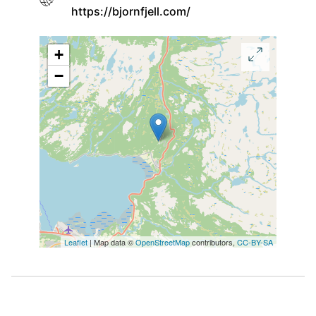
https://bjornfjell.com/
+
−
Leaflet
| Map data ©
OpenStreetMap
contributors,
CC-BY-SA