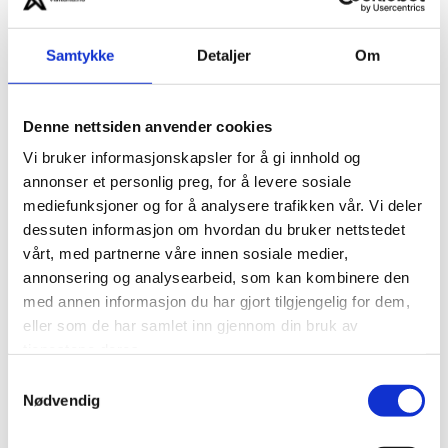
Teambuilding hos
Samtykke
Detaljer
Om
Bjørnfjell Mountain
Lodge
Denne nettsiden anvender cookies
Vi bruker informasjonskapsler for å gi innhold og
MICE
annonser et personlig preg, for å levere sosiale
mediefunksjoner og for å analysere trafikken vår. Vi deler
dessuten informasjon om hvordan du bruker nettstedet
vårt, med partnerne våre innen sosiale medier,
annonsering og analysearbeid, som kan kombinere den
med annen informasjon du har gjort tilgjengelig for dem,
eller som de har samlet inn gjennom din bruk av
tjenestene deres.
Samtykkevalg
Nødvendig