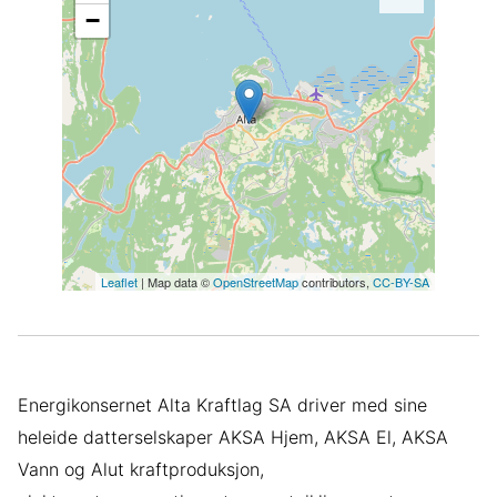
−
Leaflet
| Map data ©
OpenStreetMap
contributors,
CC-BY-SA
Energikonsernet Alta Kraftlag SA driver med sine
heleide datterselskaper AKSA Hjem, AKSA El, AKSA
Vann og Alut kraftproduksjon,