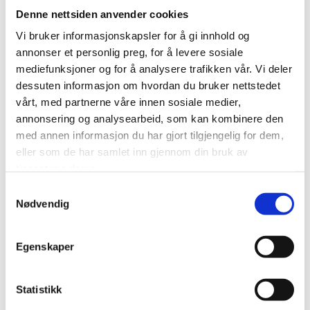
Denne nettsiden anvender cookies
Vi bruker informasjonskapsler for å gi innhold og
annonser et personlig preg, for å levere sosiale
mediefunksjoner og for å analysere trafikken vår. Vi deler
dessuten informasjon om hvordan du bruker nettstedet
vårt, med partnerne våre innen sosiale medier,
annonsering og analysearbeid, som kan kombinere den
med annen informasjon du har gjort tilgjengelig for dem,
eller som de har samlet inn gjennom din bruk av
01: Julebelysning i gågata. Foto: Frikant Media
tjenestene deres.
02: Dyktige montører i aksjon. Foto: Frikant Media
Samtykkevalg
Nødvendig
Som konsern leverer vi både strøm og fiber, som
Egenskaper
begge er kritisk for utvikling av næringsliv og
samfunnet forøvrig. Som samvirkeforetak har vi hatt
Statistikk
anledning til å fokusere på mer enn bare lønnsomhet,