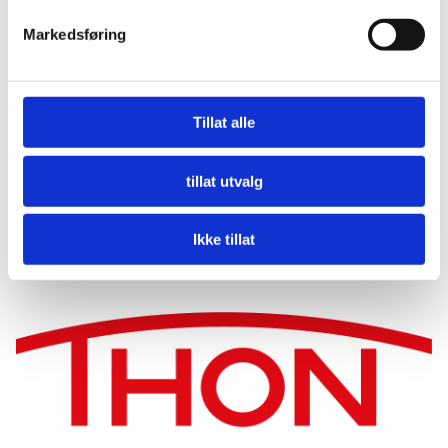
dagslys, klimaanlegg og topp moderne AV-utstyr.
Markedsføring
Tillat alle
tillat utvalg
Ikke tillat