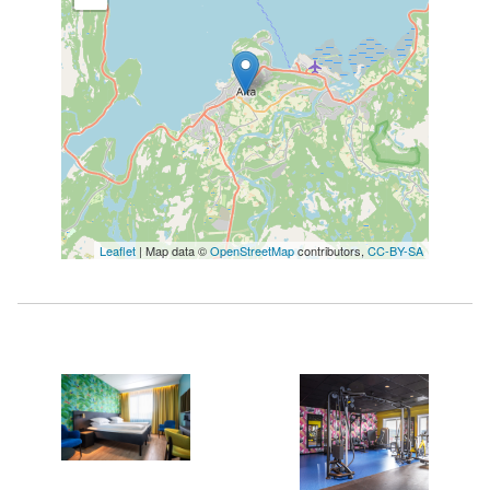
Leaflet
| Map data ©
OpenStreetMap
contributors,
CC-BY-SA