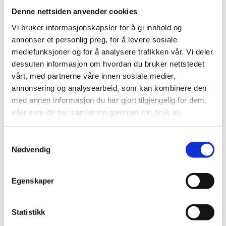
Hotellet har ett godt utstyrt treningsrom hvor du som
Denne nettsiden anvender cookies
hotellets gjest kan trene gratis.
Vi bruker informasjonskapsler for å gi innhold og
annonser et personlig preg, for å levere sosiale
mediefunksjoner og for å analysere trafikken vår. Vi deler
dessuten informasjon om hvordan du bruker nettstedet
vårt, med partnerne våre innen sosiale medier,
annonsering og analysearbeid, som kan kombinere den
med annen informasjon du har gjort tilgjengelig for dem,
eller som de har samlet inn gjennom din bruk av
tjenestene deres.
Samtykkevalg
Nødvendig
Egenskaper
Vi har fem møterom som egner seg godt for alt fra
mindre til større arrangementer. Alle våre møterom har
Statistikk