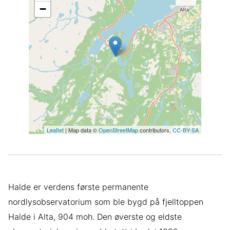
−
Leaflet
| Map data ©
OpenStreetMap
contributors,
CC-BY-SA
Halde er verdens første permanente
nordlysobservatorium som ble bygd på fjelltoppen
Halde i Alta, 904 moh. Den øverste og eldste