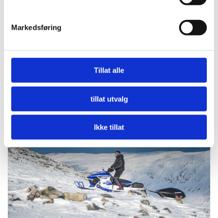
denne turen er det ikke bare målet som er opplevelse,
men hele veien til målet. Du vil oppleve spektakulær
Markedsføring
natur og vakre fjell før du når toppen hvor du blir
lamslått av utsikten, naturen og de krefter som den
omgis av!
Tillat alle
tillat utvalg
Ikke tillat