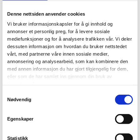
Denne nettsiden anvender cookies
Vi bruker informasjonskapsler for å gi innhold og
annonser et personlig preg, for å levere sosiale
mediefunksjoner og for å analysere trafikken vår. Vi deler
dessuten informasjon om hvordan du bruker nettstedet
vårt, med partnerne våre innen sosiale medier,
annonsering og analysearbeid, som kan kombinere den
med annen informasjon du har gjort tilgjengelig for dem,
eller som de har samlet inn gjennom din bruk av
Når vi kommer opp til toppen av Halde nyter vi
tjenestene deres.
utsikten og opplevelsen før vi går inn i de historiske
Samtykkevalg
Nødvendig
bygningene hvor vi inntar en lett lunsj og varm drikke.
Dere får gode historier om Halde og livet som var der
Egenskaper
oppe på 1899-1920 tallet.
Turen en vei er på 3,7 mil, totalt er det 7.4 mil. På
Statistikk