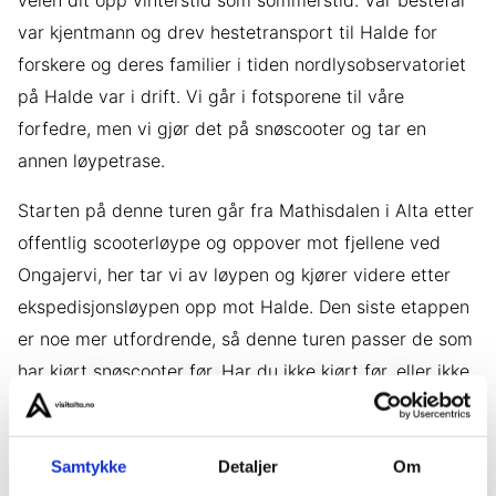
veien dit opp vinterstid som sommerstid. Vår bestefar
var kjentmann og drev hestetransport til Halde for
forskere og deres familier i tiden nordlysobservatoriet
på Halde var i drift. Vi går i fotsporene til våre
forfedre, men vi gjør det på snøscooter og tar en
annen løypetrase.
Starten på denne turen går fra Mathisdalen i Alta etter
offentlig scooterløype og oppover mot fjellene ved
Ongajervi, her tar vi av løypen og kjører videre etter
ekspedisjonsløypen opp mot Halde. Den siste etappen
er noe mer utfordrende, så denne turen passer de som
har kjørt snøscooter før. Har du ikke kjørt før, eller ikke
følger deg trygg på snøscooterkjøring kan du sitte på i
en av våre scooter sleder, disse er lukket og behagelig
å sitte i. De siste meterne til toppen må vi gå.
Samtykke
Detaljer
Om