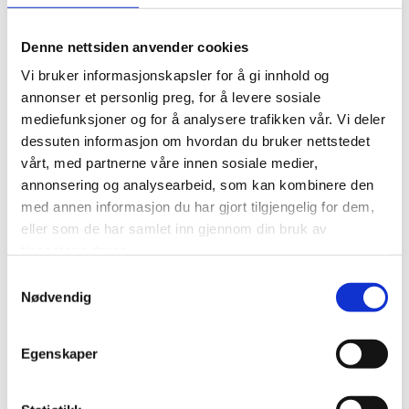
provide ourselves. In this way, we promote each other
in a market that demands high-quality products within
Denne nettsiden anvender cookies
the experience sector.
Vi bruker informasjonskapsler for å gi innhold og
annonser et personlig preg, for å levere sosiale
mediefunksjoner og for å analysere trafikken vår. Vi deler
dessuten informasjon om hvordan du bruker nettstedet
vårt, med partnerne våre innen sosiale medier,
annonsering og analysearbeid, som kan kombinere den
med annen informasjon du har gjort tilgjengelig for dem,
eller som de har samlet inn gjennom din bruk av
tjenestene deres.
Samtykkevalg
Nødvendig
Egenskaper