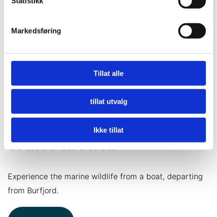
Statistikk
Markedsføring
Tillat alle
tillat utvalg
Whale- and seabird
Ikke tillat
cruise in Alta
Experience the marine wildlife from a boat, departing
from Burfjord.