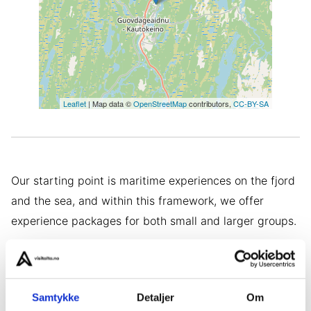
Leaflet
| Map data ©
OpenStreetMap
contributors,
CC-BY-SA
Our starting point is maritime experiences on the fjord
and the sea, and within this framework, we offer
experience packages for both small and larger groups.
We provide tailored content based on the operation of
our own boats, but also in close collaboration with
local operators who offer experiences that we do not
Samtykke
Detaljer
Om