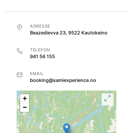
ADRESSE
Beazedievva 23, 9522 Kautokeino
TELEFON
941 56 155
EMAIL
booking@samiexperience.no
+
−