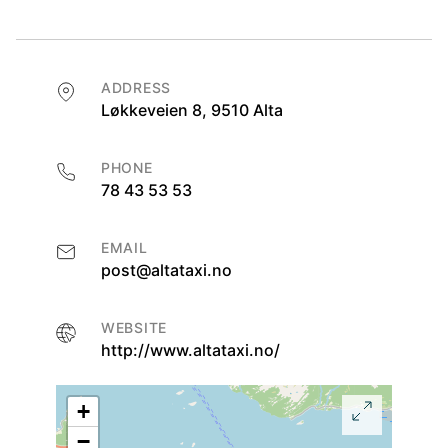
ADDRESS
Løkkeveien 8, 9510 Alta
PHONE
78 43 53 53
EMAIL
post@altataxi.no
WEBSITE
http://www.altataxi.no/
+
−