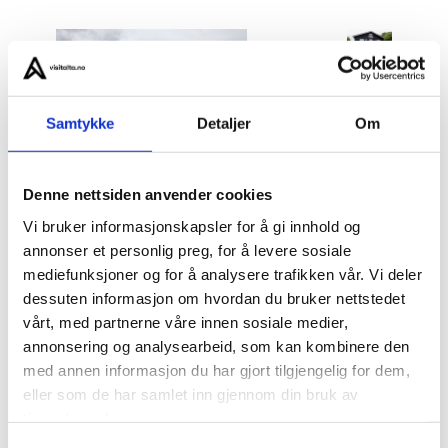
Samtykke
Detaljer
Om
Denne nettsiden anvender cookies
Vi bruker informasjonskapsler for å gi innhold og
Alta Taxi therefore can offer you:
annonser et personlig preg, for å levere sosiale
mediefunksjoner og for å analysere trafikken vår. Vi deler
dessuten informasjon om hvordan du bruker nettstedet
Regular taxi sevice
vårt, med partnerne våre innen sosiale medier,
annonsering og analysearbeid, som kan kombinere den
Maxitaxi service up to 8 passengers
med annen informasjon du har gjort tilgjengelig for dem,
Minibus transport service up to 16 passengers
eller som de har samlet inn gjennom din bruk av
Wheelchair taxi service
tjenestene deres.
Special party transport