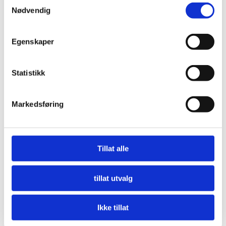
Samtykkevalg
Sight seeing/hunt for the Northern Lights
Nødvendig
Package transport
Allergy- friendly transport
Egenskaper
Statistikk
Markedsføring
Tillat alle
tillat utvalg
Ikke tillat