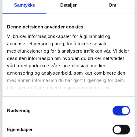
Our opening hours is Monday – Friday 10-18, Saturday
Samtykke
Detaljer
Om
and Sunday 10-15, but may vary depending on the
season and if there is a cruise ship in port. Please see
Denne nettsiden anvender cookies
always updated opening hours on Google and
Tripadvisor.
Vi bruker informasjonskapsler for å gi innhold og
annonser et personlig preg, for å levere sosiale
mediefunksjoner og for å analysere trafikken vår. Vi deler
dessuten informasjon om hvordan du bruker nettstedet
vårt, med partnerne våre innen sosiale medier,
annonsering og analysearbeid, som kan kombinere den
med annen informasjon du har gjort tilgjengelig for dem,
eller som de har samlet inn gjennom din bruk av
tjenestene deres.
Samtykkevalg
Nødvendig
Egenskaper