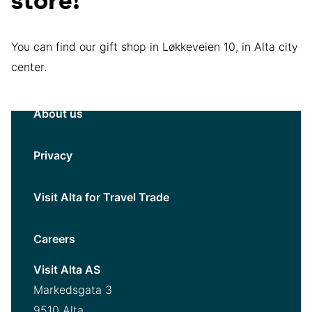
store!
You can find our gift shop in Løkkeveien 10, in Alta city
center.
About us
Privacy
Visit Alta for Travel Trade
Careers
Visit Alta AS
Markedsgata 3
9510 Alta