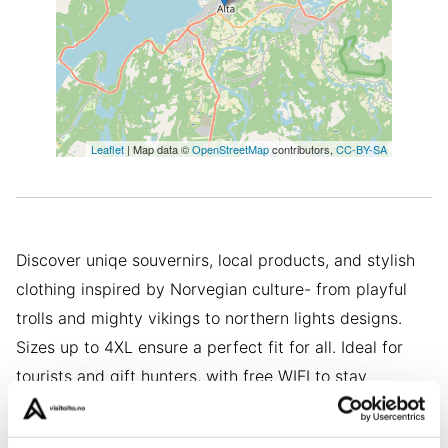
Leaflet
| Map data ©
OpenStreetMap
contributors,
CC-BY-SA
Discover uniqe souvernirs, local products, and stylish
clothing inspired by Norvegian culture- from playful
trolls and mighty vikings to northern lights designs.
Sizes up to 4XL ensure a perfect fit for all. Ideal for
tourists and gift hunters, with free WIFI to stay
connected.