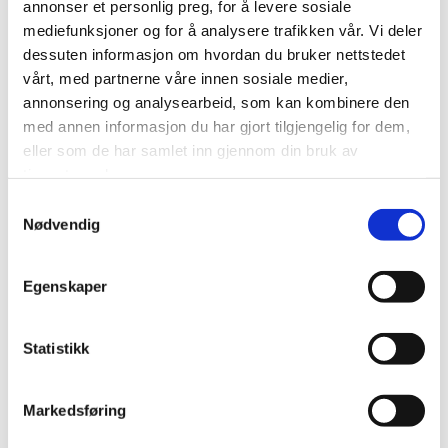
annonser et personlig preg, for å levere sosiale
Visit Alta for Travel Trade
mediefunksjoner og for å analysere trafikken vår. Vi deler
dessuten informasjon om hvordan du bruker nettstedet
Careers
vårt, med partnerne våre innen sosiale medier,
annonsering og analysearbeid, som kan kombinere den
Visit Alta AS
med annen informasjon du har gjort tilgjengelig for dem,
Markedsgata 3
eller som de har samlet inn gjennom din bruk av
9510 Alta
tjenestene deres.
info@visitalta.no
Samtykkevalg
Nødvendig
Egenskaper
Statistikk
Markedsføring