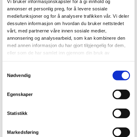
Vi bruker informasjonskapsler for å gi innhold og
annonser et personlig preg, for å levere sosiale
mediefunksjoner og for å analysere trafikken vår. Vi deler
Visit Alta for Travel Trade
dessuten informasjon om hvordan du bruker nettstedet
vårt, med partnerne våre innen sosiale medier,
Careers
annonsering og analysearbeid, som kan kombinere den
med annen informasjon du har gjort tilgjengelig for dem,
Visit Alta AS
eller som de har samlet inn gjennom din bruk av
Markedsgata 3
tjenestene deres.
9510 Alta
Samtykkevalg
info@visitalta.no
Nødvendig
Egenskaper
Statistikk
Markedsføring