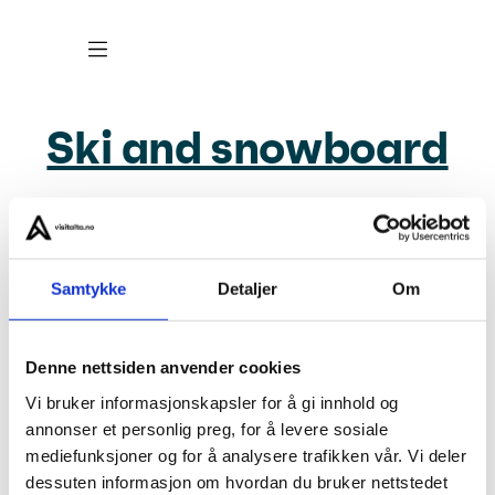
Ski and snowboard
About us
Samtykke
Detaljer
Om
Privacy
Visit Alta for Travel Trade
Denne nettsiden anvender cookies
Vi bruker informasjonskapsler for å gi innhold og
Careers
annonser et personlig preg, for å levere sosiale
mediefunksjoner og for å analysere trafikken vår. Vi deler
Visit Alta AS
dessuten informasjon om hvordan du bruker nettstedet