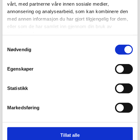
Markedsgata 3
vårt, med partnerne våre innen sosiale medier,
annonsering og analysearbeid, som kan kombinere den
9510 Alta
med annen informasjon du har gjort tilgjengelig for dem,
info@visitalta.no
eller som de har samlet inn gjennom din bruk av
tjenestene deres.
Samtykkevalg
Nødvendig
Egenskaper
Statistikk
Markedsføring
Tillat alle
Facebook
Instagram
YouTube
LinkedIn