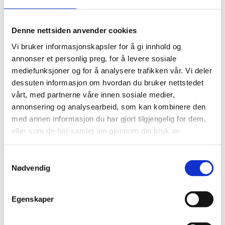
Retreat
Denne nettsiden anvender cookies
Vi bruker informasjonskapsler for å gi innhold og
About us
annonser et personlig preg, for å levere sosiale
mediefunksjoner og for å analysere trafikken vår. Vi deler
dessuten informasjon om hvordan du bruker nettstedet
Privacy
vårt, med partnerne våre innen sosiale medier,
annonsering og analysearbeid, som kan kombinere den
Visit Alta for Travel Trade
med annen informasjon du har gjort tilgjengelig for dem,
eller som de har samlet inn gjennom din bruk av
tjenestene deres.
Careers
Samtykkevalg
Visit Alta AS
Nødvendig
Markedsgata 3
9510 Alta
Egenskaper
info@visitalta.no