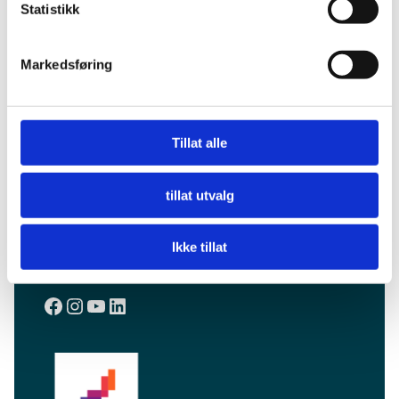
Statistikk
Markedsføring
Tillat alle
tillat utvalg
Ikke tillat
Facebook
Instagram
YouTube
LinkedIn