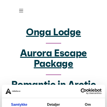
Onga Lodge
Aurora Escape
Package
Romantic in Arctic
Arctic Summer
Samtykke
Detaljer
Om