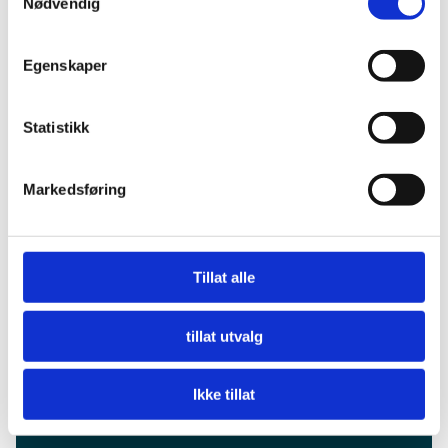
Nødvendig
Careers
Visit Alta AS
Egenskaper
Markedsgata 3
9510 Alta
Statistikk
info@visitalta.no
Markedsføring
Tillat alle
tillat utvalg
Ikke tillat