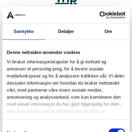
Snowmobile –
Samtykke
Detaljer
Om
Evening Trip
Denne nettsiden anvender cookies
Traditional dinner
Vi bruker informasjonskapsler for å gi innhold og
annonser et personlig preg, for å levere sosiale
mediefunksjoner og for å analysere trafikken vår. Vi deler
dessuten informasjon om hvordan du bruker nettstedet
About us
vårt, med partnerne våre innen sosiale medier,
annonsering og analysearbeid, som kan kombinere den
Privacy
med annen informasjon du har gjort tilgjengelig for dem,
eller som de har samlet inn gjennom din bruk av
tjenestene deres.
Visit Alta for Travel Trade
Samtykkevalg