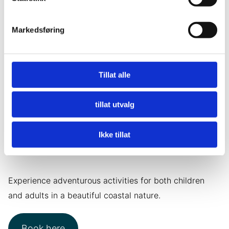
Markedsføring
Tillat alle
tillat utvalg
Welcome to
Ikke tillat
Storekorsnes 70° North
Experience adventurous activities for both children
and adults in a beautiful coastal nature.
Book here