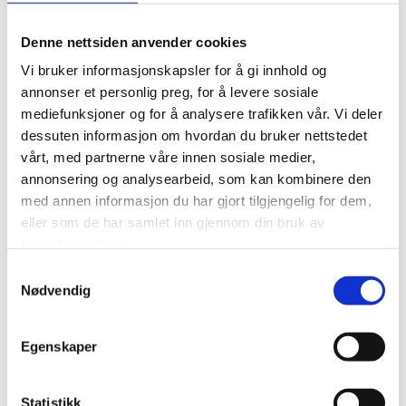
a beautiful hilly coastal terrain where you can spot sea
eagles, foxes, reindeer – and if you are lucky, the
Denne nettsiden anvender cookies
northern lights dance when we drive in the evening.
Vi bruker informasjonskapsler for å gi innhold og
After the tour, a light meal and coffee/tea are served
annonser et personlig preg, for å levere sosiale
in our warm, cozy panoramic barbecue house. Before
mediefunksjoner og for å analysere trafikken vår. Vi deler
the trip, we go through a safety course.
dessuten informasjon om hvordan du bruker nettstedet
vårt, med partnerne våre innen sosiale medier,
All guests can borrow a warm suit and helmet from us.
annonsering og analysearbeid, som kan kombinere den
med annen informasjon du har gjort tilgjengelig for dem,
Car certificate required.
eller som de har samlet inn gjennom din bruk av
tjenestene deres.
Samtykkevalg
Nødvendig
Egenskaper
Statistikk