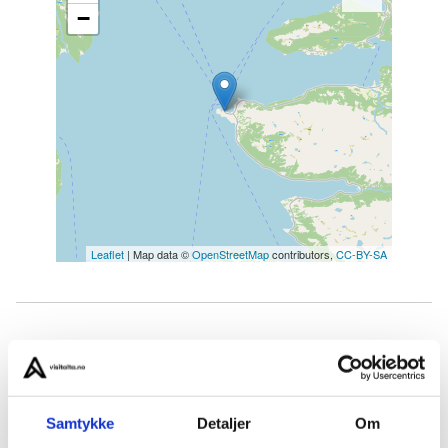
−
Leaflet
| Map data ©
OpenStreetMap
contributors,
CC-BY-SA
Join us on a 2.5 hour scooter ride with a guide up the
mountain to various viewpoints where you can enjoy
the view of the outer Altafjord. The trip takes place in
Samtykke
Detaljer
Om