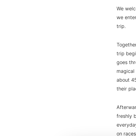
We welco
we enter
trip.
Together
trip beg
goes thr
magical 
about 45
their pl
Afterwa
freshly 
everyday
on races