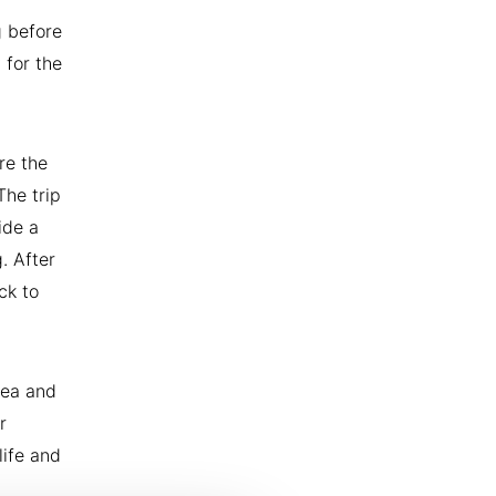
g before
 for the
re the
The trip
ide a
. After
ck to
tea and
r
life and