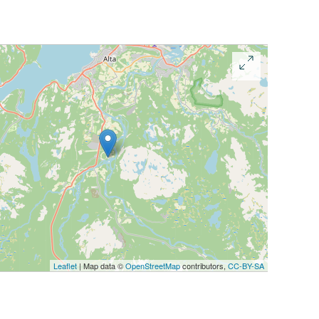
Leaflet
| Map data ©
OpenStreetMap
contributors,
CC-BY-SA