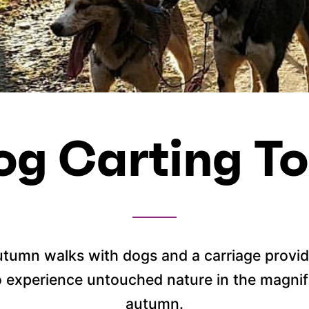
og Carting To
utumn walks with dogs and a carriage provid
o experience untouched nature in the magnifi
autumn.