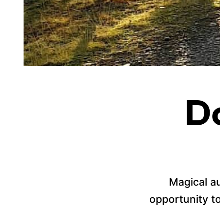
D
Magical a
opportunity t