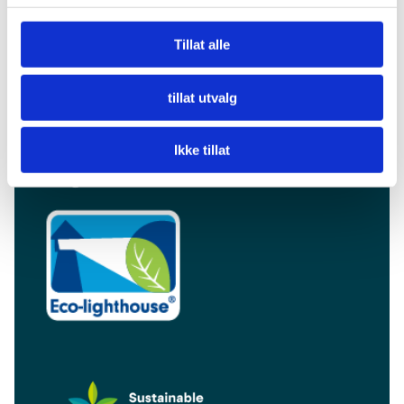
Visit Alta for Travel Trade
Tillat alle
Careers
tillat utvalg
Visit Alta AS
Markedsgata 3
Ikke tillat
9510 Alta
info@visitalta.no