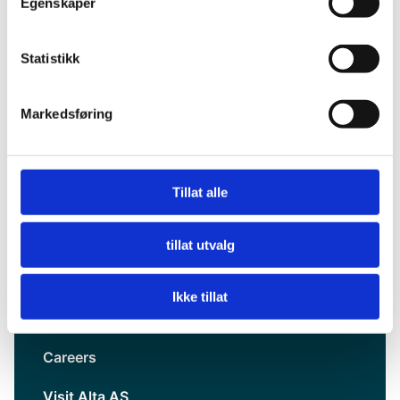
Egenskaper
Statistikk
Markedsføring
Tillat alle
About us
tillat utvalg
Privacy
Ikke tillat
Visit Alta for Travel Trade
Careers
Visit Alta AS