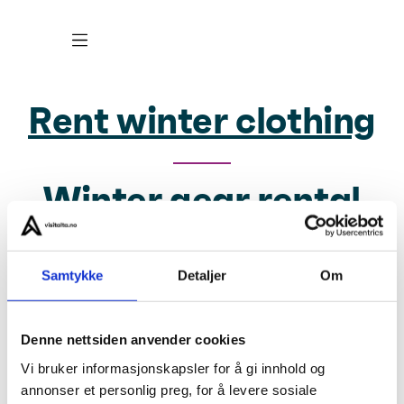
Rent winter clothing
Winter gear rental
About us
Samtykke
Detaljer
Om
Privacy
Denne nettsiden anvender cookies
Vi bruker informasjonskapsler for å gi innhold og
Visit Alta for Travel Trade
annonser et personlig preg, for å levere sosiale