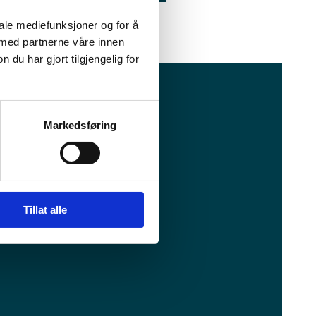
iale mediefunksjoner og for å
 med partnerne våre innen
u har gjort tilgjengelig for
Markedsføring
Facebook
Instagram
YouTube
LinkedIn
Tillat alle