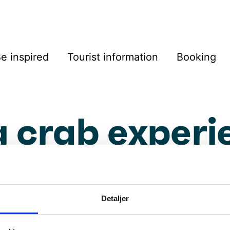
e inspired
Tourist information
Booking
g crab experi
Detaljer
and King Crab