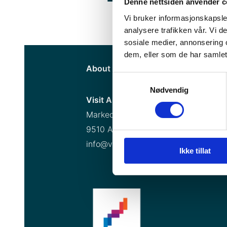
Denne nettsiden anvender c
Vi bruker informasjonskapsler
analysere trafikken vår. Vi 
sosiale medier, annonsering 
dem, eller som de har samlet
About us
Privacy
Visit Alta f
Samtykkevalg
Nødvendig
Visit Alta AS
Markedsgata 3
9510 Alta
info@visitalta.no
Ikke tillat