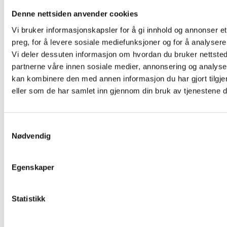
Denne nettsiden anvender cookies
Visit Alta for Travel Trade
Vi bruker informasjonskapsler for å gi innhold og annonser et
preg, for å levere sosiale mediefunksjoner og for å analysere 
Vi deler dessuten informasjon om hvordan du bruker nettsted
Careers
partnerne våre innen sosiale medier, annonsering og analys
kan kombinere den med annen informasjon du har gjort tilgje
Visit Alta AS
eller som de har samlet inn gjennom din bruk av tjenestene 
Markedsgata 3
9510 Alta
info@visitalta.no
Samtykkevalg
Nødvendig
Egenskaper
Statistikk