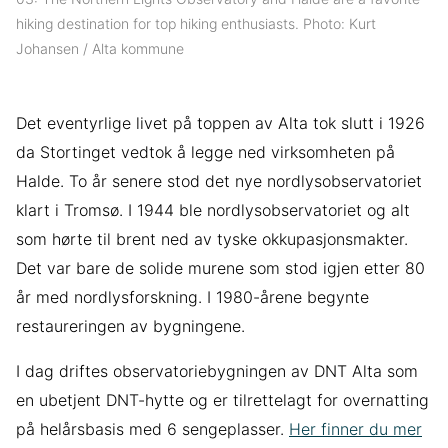
hiking destination for top hiking enthusiasts. Photo: Kurt
Johansen / Alta kommune
Det eventyrlige livet på toppen av Alta tok slutt i 1926
da Stortinget vedtok å legge ned virksomheten på
Halde. To år senere stod det nye nordlysobservatoriet
klart i Tromsø. I 1944 ble nordlysobservatoriet og alt
som hørte til brent ned av tyske okkupasjonsmakter.
Det var bare de solide murene som stod igjen etter 80
år med nordlysforskning. I 1980-årene begynte
restaureringen av bygningene.
I dag driftes observatoriebygningen av DNT Alta som
en ubetjent DNT-hytte og er tilrettelagt for overnatting
på helårsbasis med 6 sengeplasser.
Her finner du mer