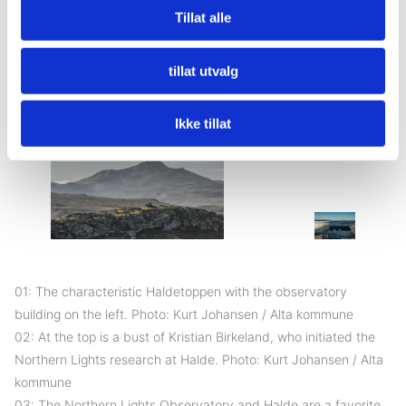
Tillat alle
oppe. I 1912 stod en ny bygning klar, som senere ble
utvidet, og huset forskerne og deres familier.
tillat utvalg
Ikke tillat
01: The characteristic Haldetoppen with the observatory
building on the left. Photo: Kurt Johansen / Alta kommune
02: At the top is a bust of Kristian Birkeland, who initiated the
Northern Lights research at Halde. Photo: Kurt Johansen / Alta
kommune
03: The Northern Lights Observatory and Halde are a favorite