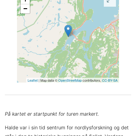
−
Leaflet
| Map data ©
OpenStreetMap
contributors,
CC-BY-SA
På kartet er startpunkt for turen markert.
Halde var i sin tid sentrum for nordlysforskning og det