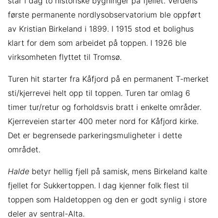
står i dag to historiske bygninger på fjellet. Verdens
første permanente nordlysobservatorium ble oppført
av Kristian Birkeland i 1899. I 1915 stod et bolighus
klart for dem som arbeidet på toppen. I 1926 ble
virksomheten flyttet til Tromsø.
Turen hit starter fra Kåfjord på en permanent T-merket
sti/kjerrevei helt opp til toppen. Turen tar omlag 6
timer tur/retur og forholdsvis bratt i enkelte områder.
Kjerreveien starter 400 meter nord for Kåfjord kirke.
Det er begrensede parkeringsmuligheter i dette
området.
Halde
betyr hellig fjell på samisk, mens Birkeland kalte
fjellet for Sukkertoppen. I dag kjenner folk flest til
toppen som Haldetoppen og den er godt synlig i store
deler av sentral-Alta.