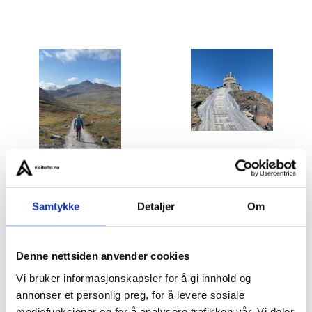
01: On the way to the sacred mountain Halde. Photo: Katja
Samtykke
Detaljer
Om
Pettersen
02: The old observation building at the top. Photo: @lovgrenerik
Denne nettsiden anvender cookies
Men hvordan har det seg at Haldetoppen i Alta huset
Vi bruker informasjonskapsler for å gi innhold og
annonser et personlig preg, for å levere sosiale
verdens første permanente nordlysobservatorium? Det
mediefunksjoner og for å analysere trafikken vår. Vi deler